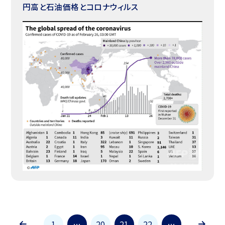
円高と石油価格とコロナウィルス
1
…
20
21
22
…