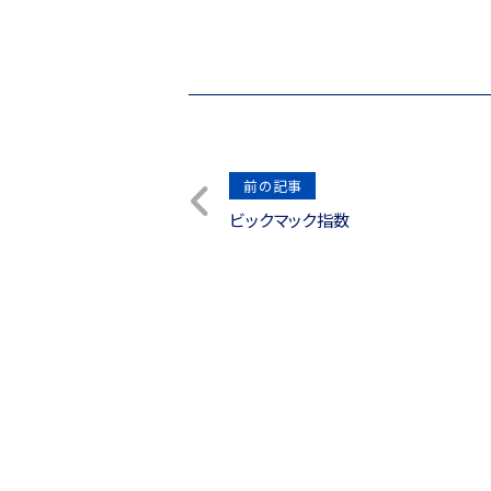
投
前の記事
ビックマック指数
稿
ナ
ビ
ゲ
ー
シ
ョ
ン