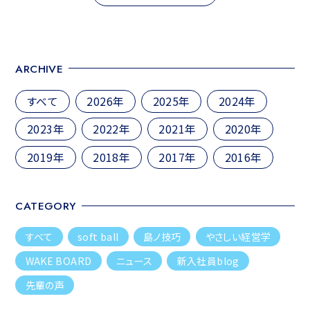
ゲ
ー
シ
ARCHIVE
ョ
ン
すべて
2026年
2025年
2024年
2023年
2022年
2021年
2020年
2019年
2018年
2017年
2016年
CATEGORY
すべて
soft ball
島ノ技巧
やさしい経営学
WAKE BOARD
ニュース
新入社員blog
先輩の声