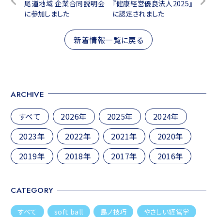
尾道地域 企業合同説明会
『健康経営優良法人2025』
稿
に参加しました
に認定されました
ナ
ビ
新着情報一覧に戻る
ゲ
ー
シ
ARCHIVE
ョ
ン
すべて
2026年
2025年
2024年
2023年
2022年
2021年
2020年
2019年
2018年
2017年
2016年
CATEGORY
すべて
soft ball
島ノ技巧
やさしい経営学