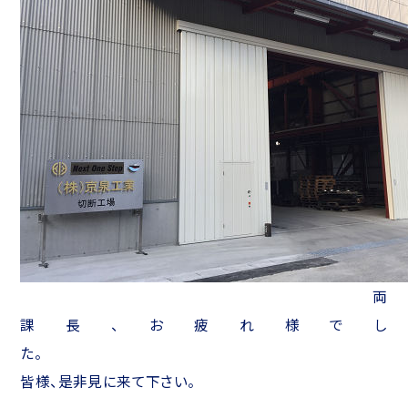
両
課長、お疲れ様でし
た
皆様、是非見に来て下さい。