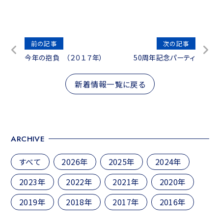
投
前の記事
次の記事
今年の抱負 （２０１７年）
50周年記念パーティ
稿
ナ
新着情報一覧に戻る
ビ
ゲ
ー
シ
ARCHIVE
ョ
すべて
2026年
2025年
2024年
ン
2023年
2022年
2021年
2020年
2019年
2018年
2017年
2016年