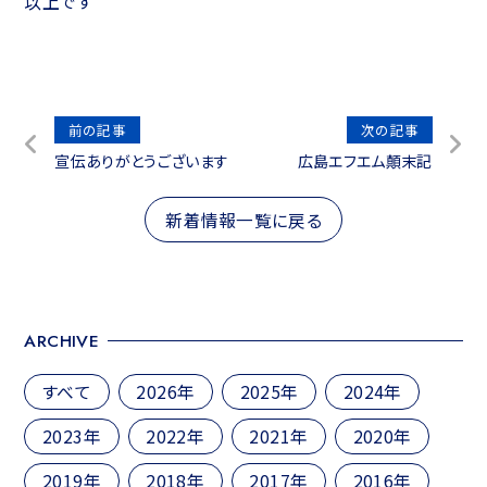
以上です
投
前の記事
次の記事
宣伝ありがとうございます
広島エフエム顛末記
稿
ナ
新着情報一覧に戻る
ビ
ゲ
ー
シ
ARCHIVE
ョ
すべて
2026年
2025年
2024年
ン
2023年
2022年
2021年
2020年
2019年
2018年
2017年
2016年