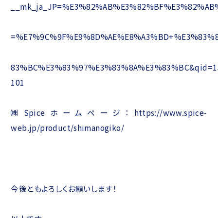
__mk_ja_JP=%E3%82%AB%E3%82%BF%E3%82%AB%E
=%E7%9C%9F%E9%8D%AE%E8%A3%BD+%E3%83%
83%BC%E3%83%97%E3%83%8A%E3%83%BC&qid=159
101
㈱Spiceホームページ：https://www.spice-
web.jp/product/shimanogiko/
今後ともよろしくお願いします！