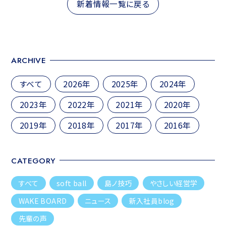
新着情報一覧に戻る
ゲ
ー
シ
ARCHIVE
ョ
ン
すべて
2026年
2025年
2024年
2023年
2022年
2021年
2020年
2019年
2018年
2017年
2016年
CATEGORY
すべて
soft ball
島ノ技巧
やさしい経営学
WAKE BOARD
ニュース
新入社員blog
先輩の声