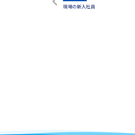
現場の新入社員
稿
ナ
ビ
ゲ
ー
シ
ョ
ン