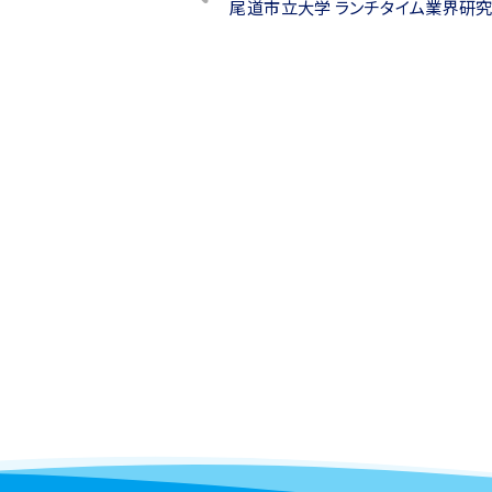
尾道市立大学 ランチタイム業界研
稿
ナ
ビ
ゲ
ー
シ
ョ
ン