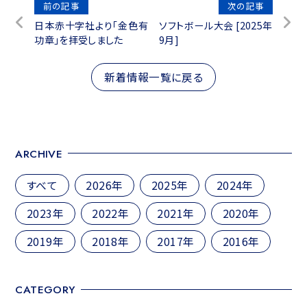
投
前の記事
次の記事
日本赤十字社より「金色有
ソフトボール大会 [2025年
稿
功章」を拝受しました
9月]
ナ
ビ
新着情報一覧に戻る
ゲ
ー
シ
ARCHIVE
ョ
ン
すべて
2026年
2025年
2024年
2023年
2022年
2021年
2020年
2019年
2018年
2017年
2016年
CATEGORY