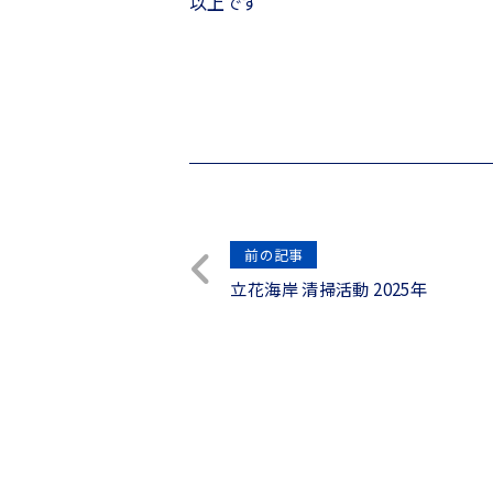
以上です
投
前の記事
立花海岸 清掃活動 2025年
稿
ナ
ビ
ゲ
ー
シ