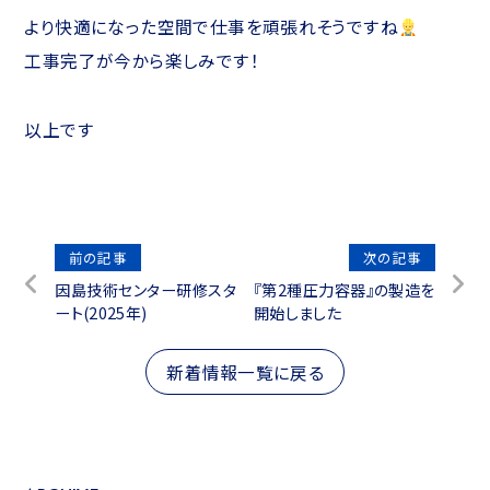
より快適になった空間で仕事を頑張れそうですね
工事完了が今から楽しみです！
以上です
投
前の記事
次の記事
因島技術センター研修スタ
『第2種圧力容器』の製造を
稿
ート(2025年)
開始しました
ナ
ビ
新着情報一覧に戻る
ゲ
ー
シ