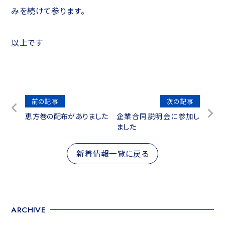
みを続けて参ります。
以上です
投
前の記事
次の記事
恵方巻の配布がありました
企業合同説明会に参加し
稿
ました
ナ
ビ
新着情報一覧に戻る
ゲ
ー
シ
ARCHIVE
ョ