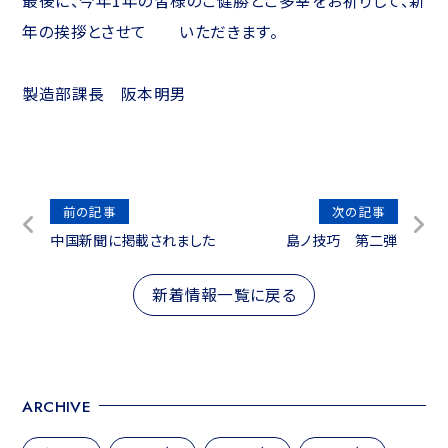
最後に、今年1年の皆様のご健勝とご多幸をお祈りして、新
年の挨拶とさせて いただきます。
製造部課長 阪本明男
投
前の記事
次の記事
中国新聞に掲載されました
島ノ技巧 第二弾
稿
ナ
新着情報一覧に戻る
ビ
ゲ
ー
シ
ARCHIVE
ョ